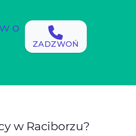
ów o
ZADZWOŃ
cy w Raciborzu?