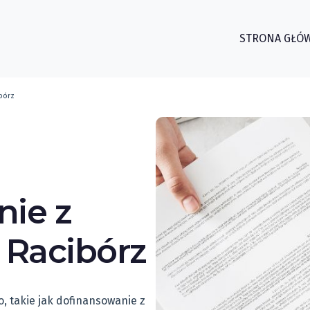
STRONA GŁÓ
bórz
ie z
 Racibórz
, takie jak dofinansowanie z