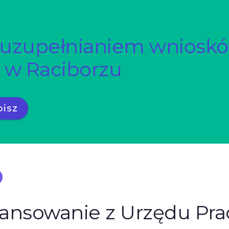
 uzupełnianiem wniosk
 w Raciborzu
isz
nansowanie z Urzędu Pra