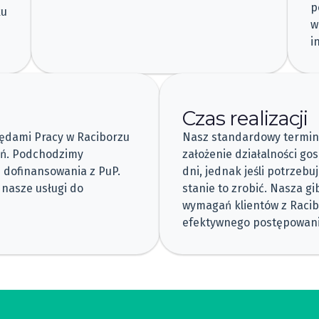
p
ku
w
i
Czas realizacji
zędami Pracy w Raciborzu
Nasz standardowy termin
ań. Podchodzimy
założenie działalności go
i dofinansowania z PuP.
dni, jednak jeśli potrzebu
 nasze usługi do
stanie to zrobić. Nasza 
wymagań klientów z Racib
efektywnego postępowani