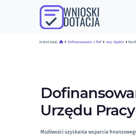
Jesteś tutaj:
Dofinansowanie z PuP
woj. śląskie
Raci
Dofinansowan
Urzędu Pracy
Możliwości uzyskania wsparcia finansowego