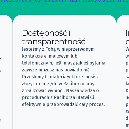
Dostępność i
transparentność
Jesteśmy z Tobą w nieprzerwanym
W
kontakcie e-mailowym lub
w
ia
telefonicznym, jeśli masz jakieś pytania
p
zawsze możesz nas powiadomić.
p
y
Prześlemy Ci materiały które musisz
s
złożyć do urzędu w Raciborzu, aby
k
zrealizować wymogi. Nasza wiedza o
K
ć
procedurach z Raciborza ułatwi Ci
u
efektywnie przeprowadzić cały proces.
p
z
d
a
m