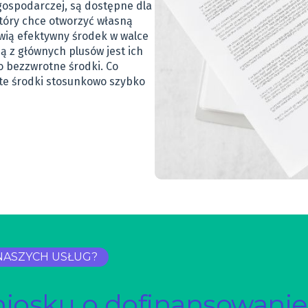
gospodarczej, są dostępne dla
tóry chce otworzyć własną
owią efektywny środek w walce
ną z głównych plusów jest ich
o bezzwrotne środki. Co
 te środki stosunkowo szybko
NASZYCH USŁUG?
niosku o dofinansowanie