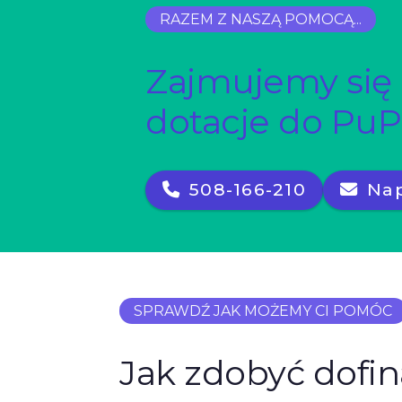
RAZEM Z NASZĄ POMOCĄ...
Zajmujemy się
dotacje do PuP
508-166-210
Nap
SPRAWDŹ JAK MOŻEMY CI POMÓC
Jak zdobyć dofi