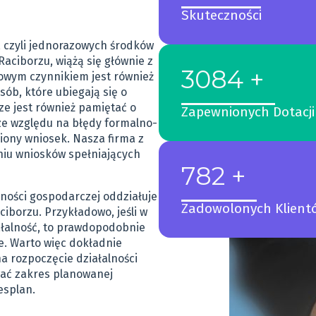
Skuteczności
, czyli jednorazowych środków
Raciborzu, wiążą się głównie z
3084 +
zowym czynnikiem jest również
ób, które ubiegają się o
e jest również pamiętać o
Zapewnionych Dotacji
ze względu na błędy formalno-
iony wniosek. Nasza firma z
niu wniosków spełniających
782 +
lności gospodarczej oddziałuje
Zadowolonych Klient
iborzu. Przykładowo, jeśli w
ałalność, to prawdopodobnie
e. Warto więc dokładnie
a rozpoczęcie działalności
wać zakres planowanej
esplan.