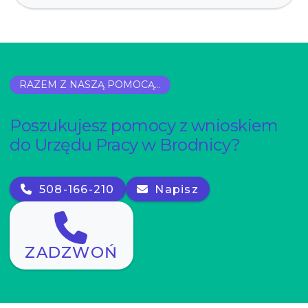
RAZEM Z NASZĄ POMOCĄ...
Poszukujesz pomocy z wnioskiem
do Urzędu Pracy w Brodnicy?
508-166-210
Napisz
ZADZWOŃ