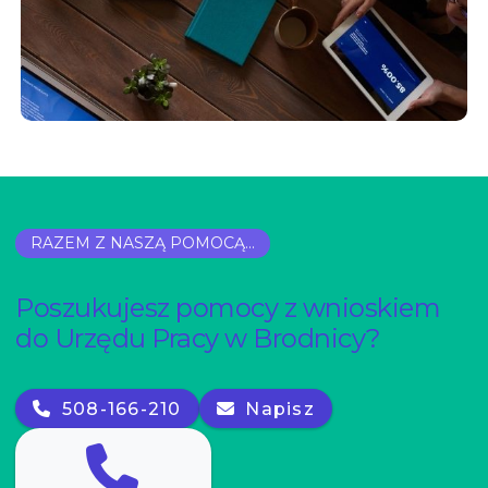
RAZEM Z NASZĄ POMOCĄ...
Poszukujesz pomocy z wnioskiem
do Urzędu Pracy w Brodnicy?
508-166-210
Napisz